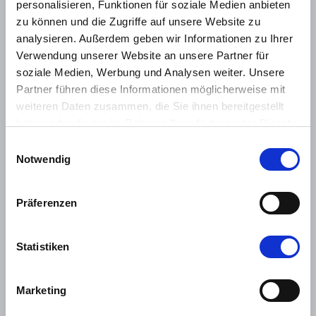
Wir prüfen Ihre aktuellen Preise, Vertragslaufzeiten, Konditionen,
personalisieren, Funktionen für soziale Medien anbieten
sowie Bindefristen und senden Ihnen anschließend ein alternatives
zu können und die Zugriffe auf unsere Website zu
Angebot eines überregionalen Versorgers, sofern Ihre aktuellen
analysieren. Außerdem geben wir Informationen zu Ihrer
Energiekosten zu hoch sind.
Verwendung unserer Website an unsere Partner für
soziale Medien, Werbung und Analysen weiter. Unsere
Vorteil 3:
Partner führen diese Informationen möglicherweise mit
Wir kennen die Bedürfnisse der Immobilienverwaltungen. Unsere
weiteren Daten zusammen, die Sie ihnen bereitgestellt
Alternativangebote berücksichtigen wichtige Aspekte, wie
haben oder die sie im Rahmen Ihrer Nutzung der Dienste
Stichtagsabrechnung,
Preisgarantie und Flexibilität der Verträge.
gesammelt haben.
Einwilligungsauswahl
Wir begleiten Sie als Ansprechpartner für die Dauer Ihrer
Notwendig
Lieferverträge und darüber hinaus.
Präferenzen
Ihr Partner wenn es um
günstigen Energieeinkauf und
Statistiken
Optimierung geht
Marketing