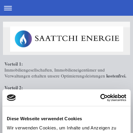
Vorteil 1:
Immobiliengesellschaften, Immobilieneigentümer und
kostenfrei.
Verwaltungen erhalten unsere Optimierungsleistungen
Vorteil 2:
Einfache Vorgehensweise
: Sie senden uns lediglich relevante
Daten, die Sie Ihrer Gas- und/oder Stromrechnung entnehmen
können (Für
Gasverbrauch ab 20.000 kWh/p.a.,
Strom/Allgemeinstrom > 3.000 kWh Verbrauch p.a und zudem die
Lieferstellenanschrift, Vertragslaufzeit)
per E-Mail, Telefax oder
Diese Webseite verwendet Cookies
Post. Mit Zusendung der Daten stimmen Sie einer Verarbeitung der
Wir verwenden Cookies, um Inhalte und Anzeigen zu
Daten zu.